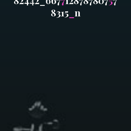
8
2
4
4
2
_
6
6
7
7
1
2
8
7
8
7
8
0
7
5
7
8
3
1
5
_
n