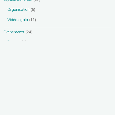
Organisation
(6)
Vidéos gala
(11)
Evénements
(24)
Festival
(4)
Spectacles
(13)
Stages
(5)
Téléthon
(1)
Photos
(11)
Présentation des disciplines
(4)
Danse Heels
(1)