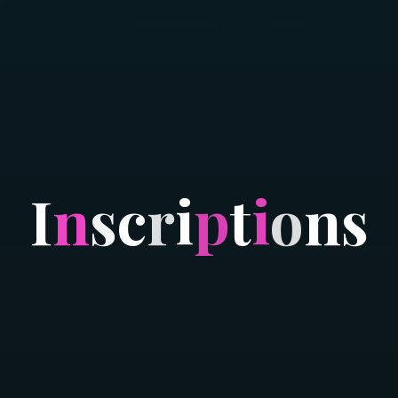
I
n
s
c
r
i
p
t
i
o
n
s