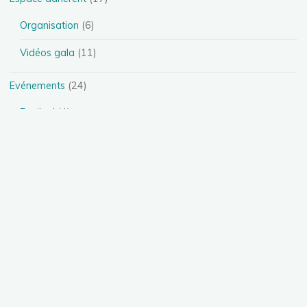
Organisation
(6)
Vidéos gala
(11)
Evénements
(24)
Festival
(4)
Spectacles
(13)
Stages
(5)
Téléthon
(1)
Photos
(11)
Présentation des disciplines
(4)
Danse Heels
(1)