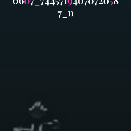
0
6
0
7
_
7
4
4
5
7
1
9
4
0
7
0
7
2
0
5
8
7
_
n