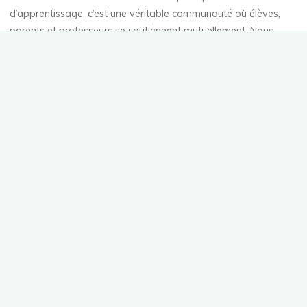
d’apprentissage, c’est une véritable communauté où élèves,
parents et professeurs se soutiennent mutuellement. Nous
organisons régulièrement des événements pour renforcer les
liens entre tous les membres de notre studio et célébrer les
progrès et les réussites de chacun.
Rejoignez-nous chez AscenDanse et laissez-vous guider
par notre passion pour la danse, pour une aventure
humaine et artistique à la fois inoubliable et enrichissante.
Catégories
Espace adhérent
(17)