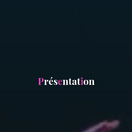
P
r
é
s
e
n
t
a
t
i
o
n