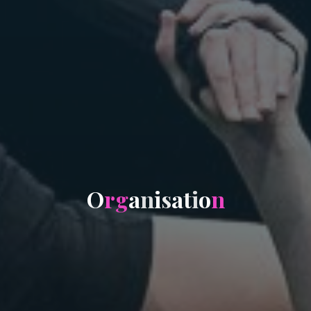
O
r
g
a
n
i
s
a
t
i
o
n