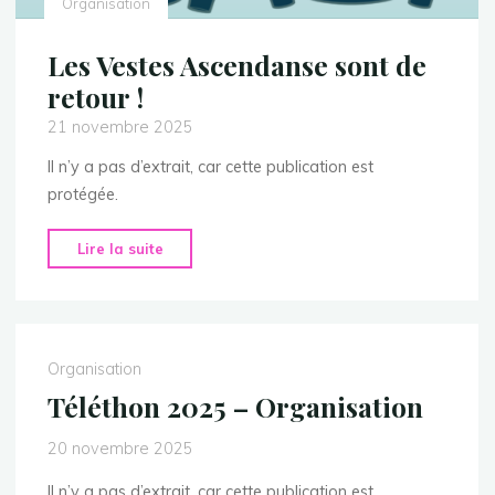
Organisation
Les Vestes Ascendanse sont de
retour !
21 novembre 2025
Il n’y a pas d’extrait, car cette publication est
protégée.
"Les
Lire la suite
Vestes
Ascendanse
sont
de
Organisation
retour
Téléthon 2025 – Organisation
!"
20 novembre 2025
Il n’y a pas d’extrait, car cette publication est