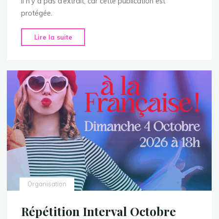
Il n’y a pas d’extrait, car cette publication est
protégée.
"FRENCH
Lire la suite
TOUCH
–
Spectacle
de
Fin
d’Année
2026"
Organisation
Répétition Interval Octobre