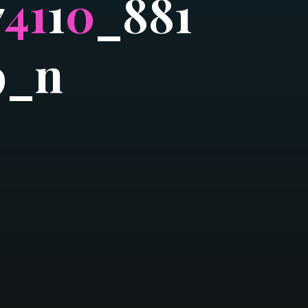
7
4
1
1
0
_
8
8
1
9
_
n