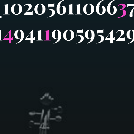
_
1
0
2
0
5
6
1
1
0
6
6
3
1
4
9
4
1
1
9
0
5
9
5
4
2