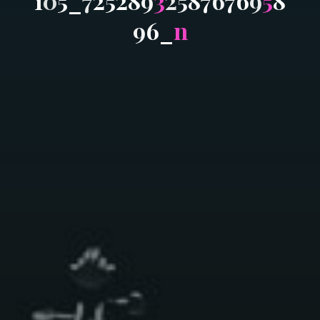
1
0
5
_
7
2
5
2
8
9
3
2
5
8
7
6
7
6
9
5
8
9
6
_
n