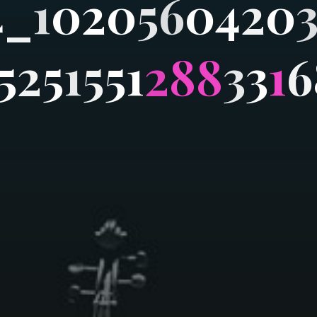
4
_
1
0
2
0
5
6
0
4
2
0
5
2
5
1
5
5
1
2
8
8
3
3
1
6