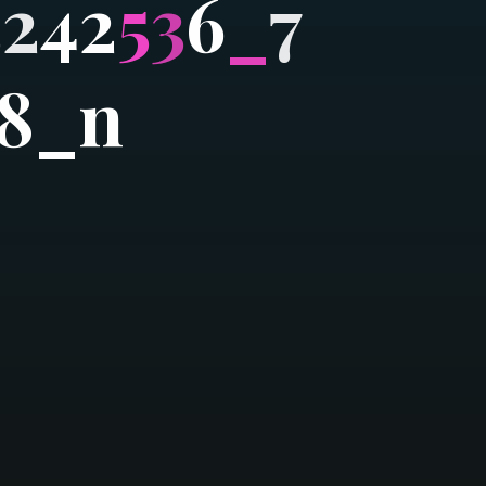
3
2
4
2
5
3
6
_
7
8
_
n