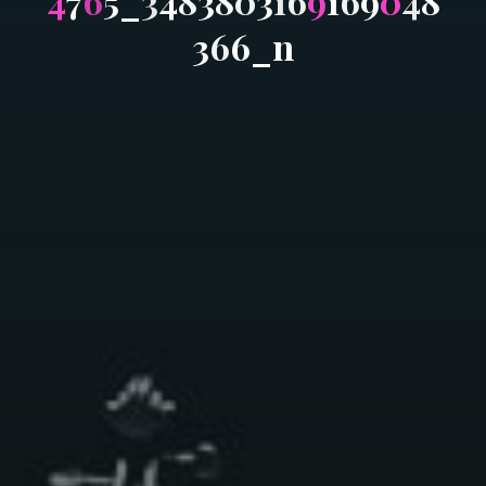
4
7
6
5
_
3
4
8
3
8
0
3
1
6
9
1
6
9
0
4
8
3
6
6
_
n