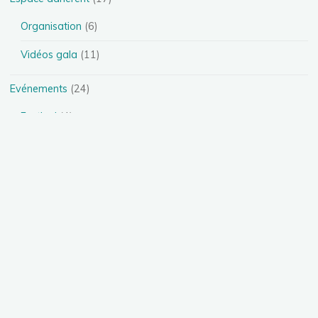
Organisation
(6)
Vidéos gala
(11)
Evénements
(24)
Festival
(4)
Spectacles
(13)
Stages
(5)
Téléthon
(1)
Photos
(11)
Présentation des disciplines
(4)
Danse Heels
(1)