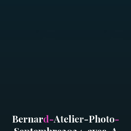
B
e
r
n
a
r
d
-
A
t
e
l
i
e
r
-
P
h
o
t
o
-
S
e
p
t
e
m
b
r
e
2
0
2
4
-
a
v
e
c
-
A