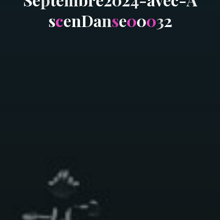
s
c
e
n
D
a
n
s
e
0
0
0
3
2