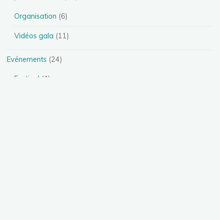
Organisation
(6)
Vidéos gala
(11)
Evénements
(24)
Festival
(4)
Spectacles
(13)
Stages
(5)
Téléthon
(1)
Photos
(11)
Présentation des disciplines
(4)
Danse Heels
(1)