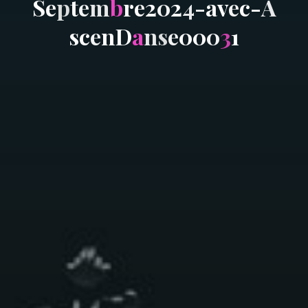
S
e
p
t
e
m
b
r
e
2
0
2
4
-
a
v
e
c
-
A
s
c
e
n
D
a
n
s
e
0
0
0
3
1