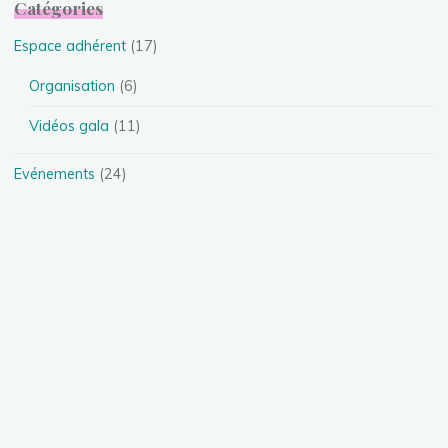
Catégories
Espace adhérent
(17)
Organisation
(6)
Vidéos gala
(11)
Evénements
(24)
Festival
(4)
Spectacles
(13)
Stages
(5)
Téléthon
(1)
Photos
(11)
Présentation des disciplines
(4)