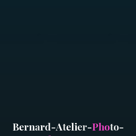
B
e
r
n
a
r
d
-
A
t
e
l
i
e
r
-
P
h
o
t
o
-