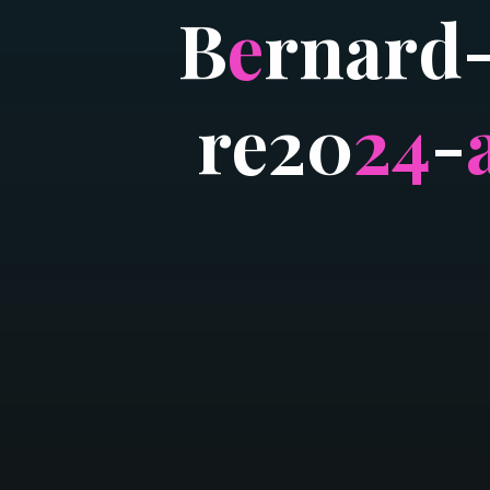
B
e
r
n
a
r
d
r
e
2
0
2
4
-