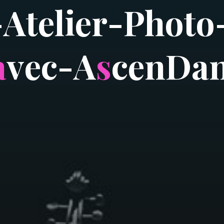
-
A
t
e
l
i
e
r
-
P
h
o
t
o
a
v
e
c
-
A
s
c
e
n
D
a