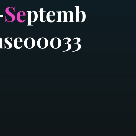
-
S
e
p
t
e
m
b
n
s
e
0
0
0
3
3