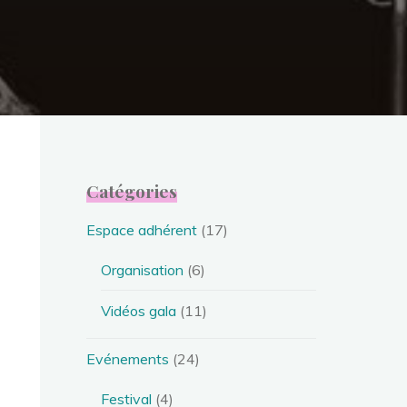
Catégories
Espace adhérent
(17)
Organisation
(6)
Vidéos gala
(11)
Evénements
(24)
Festival
(4)