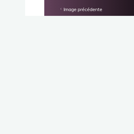
Image précédente
AscenDanse
L’émotion en mouvement
Ecole de danse moderne à Brindas (69) propose
des cours de danse tous les jours dans deux
studios différents et pour tous les ages à partir de