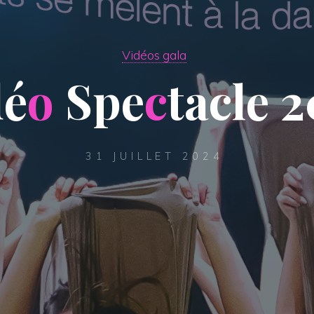
Vidéos gala
d
é
o
S
p
e
c
t
a
c
l
e
2
31 JUILLET 2024