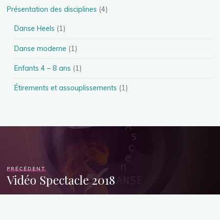
Présentation des disciplines
(4)
Danse Heels
(1)
Danse moderne
(1)
Enfants 4 – 8 ans
(1)
Étirements et assouplissements
(1)
PRÉCÉDENT
Vidéo Spectacle 2018