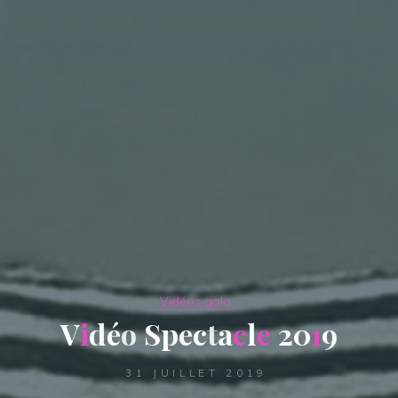
Vidéos gala
V
i
d
é
o
S
p
e
c
t
a
c
l
e
2
0
1
9
31 JUILLET 2019