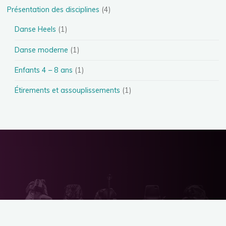
Présentation des disciplines
(4)
Danse Heels
(1)
Danse moderne
(1)
Enfants 4 – 8 ans
(1)
Étirements et assouplissements
(1)