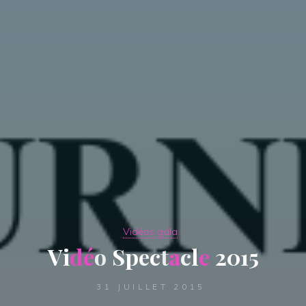
Vidéos gala
V
i
d
é
o
S
p
e
c
t
a
c
l
e
2
0
1
5
31 JUILLET 2015