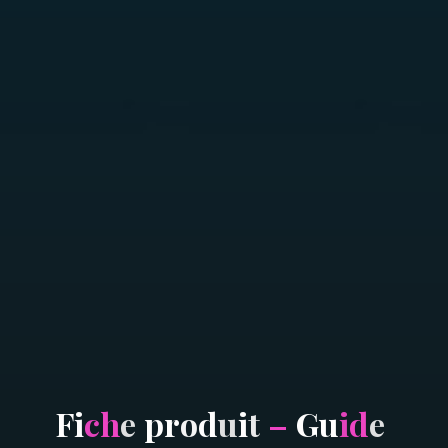
F
i
c
h
e
p
r
o
d
u
i
t
–
G
u
i
d
e