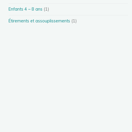
Enfants 4 – 8 ans
(1)
Étirements et assouplissements
(1)
PRÉCÉDENT
Les Vestes Ascendanse sont de
retour !