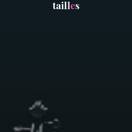
t
a
i
l
l
e
s