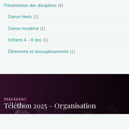
Présentation des disciplines
(4)
Danse Heels
(1)
Danse moderne
(1)
Enfants 4 – 8 ans
(1)
Étirements et assouplissements
(1)
PRÉCÉDENT
Téléthon 2025 – Organisation