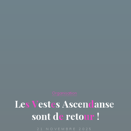
Organisation
L
e
s
V
e
s
t
e
s
A
s
c
e
n
d
a
n
s
e
s
o
n
t
d
e
r
e
t
o
u
r
!
21 NOVEMBRE 2025