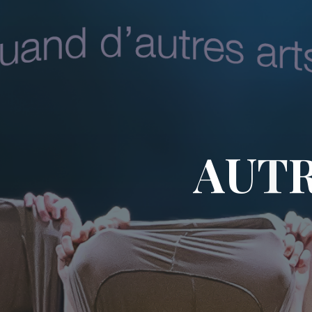
A
U
T