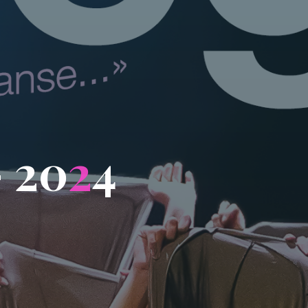
–
2
0
2
4