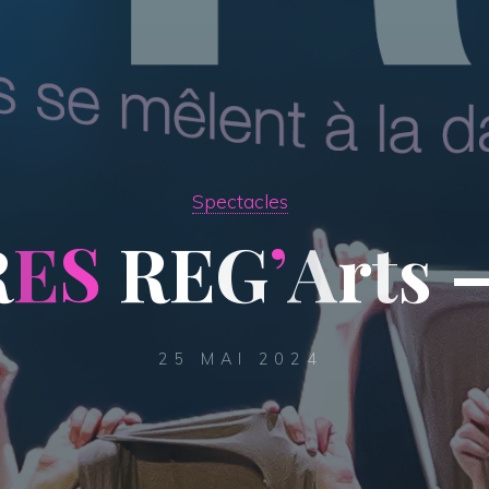
Spectacles
R
E
S
R
E
G
’
A
r
t
s
25 MAI 2024