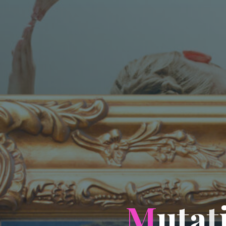
M
u
t
t
a
t