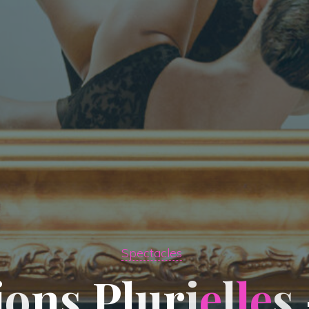
Spectacles
i
o
n
s
P
l
u
r
i
e
l
l
e
s
s