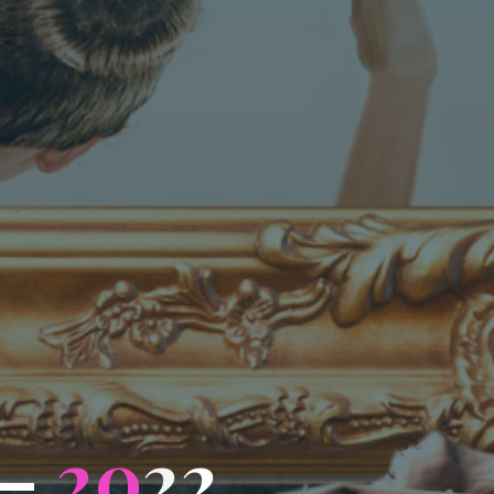
–
2
0
2
2
2