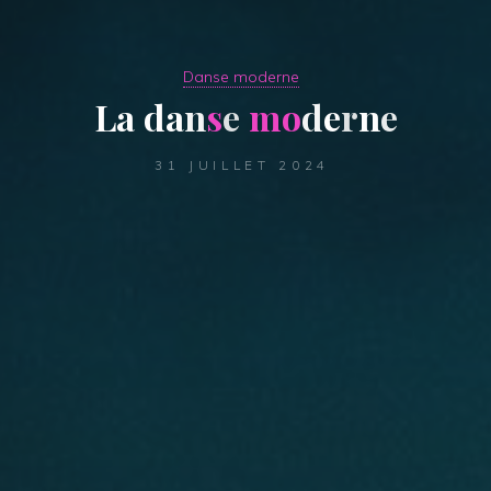
Danse moderne
L
a
d
a
n
s
e
m
o
d
e
r
n
e
31 JUILLET 2024