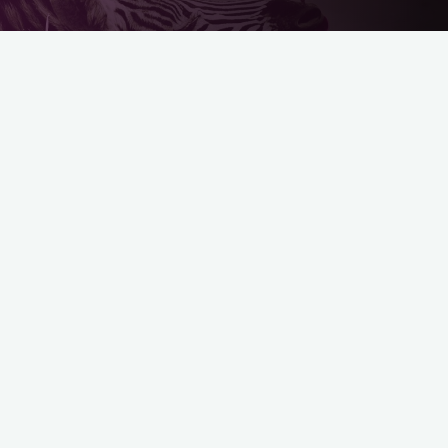
PRÉCÉDENT
Un Goût d’Etrange – 2019 – Photos
SUIVANT
Mutations Plurielles – 2022 – Photos
AscenDanse
L’émotion en mouvement