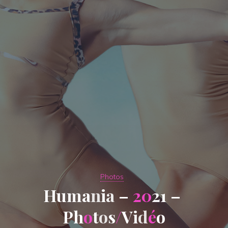
Photos
H
u
m
a
n
i
a
–
2
0
2
1
–
P
h
o
t
o
s
/
V
i
d
é
o