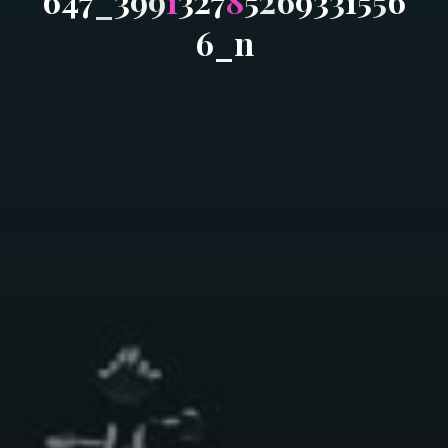
6
4
7
_
3
9
9
1
3
2
7
8
5
2
6
9
3
3
1
5
5
6
6
_
n