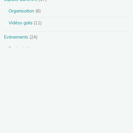
Organisation
(6)
Vidéos gala
(11)
Evénements
(24)
Festival
(4)
Spectacles
(13)
Stages
(5)
Téléthon
(1)
Photos
(11)
Présentation des disciplines
(4)
Danse Heels
(1)