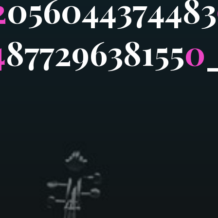
2
0
5
6
0
4
4
3
7
4
4
8
3
4
8
7
7
2
9
6
3
8
1
5
5
0