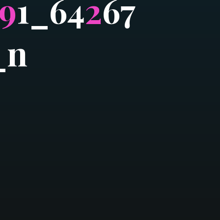
9
1
_
6
4
2
6
7
_
n