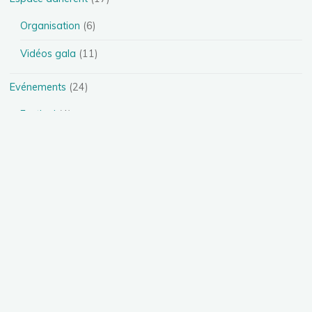
Organisation
(6)
Vidéos gala
(11)
Evénements
(24)
Festival
(4)
Spectacles
(13)
Stages
(5)
Téléthon
(1)
Photos
(11)
Présentation des disciplines
(4)
Danse Heels
(1)