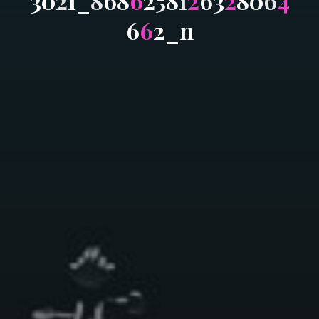
3
0
2
1
_
8
6
8
6
2
5
8
1
2
6
3
2
8
0
6
4
6
6
2
_
n