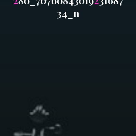
2
8
0
_
7
0
7
6
0
8
4
3
0
1
9
2
3
1
6
8
7
3
4
_
n