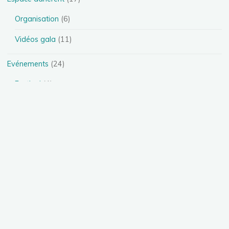
Organisation
(6)
Vidéos gala
(11)
Evénements
(24)
Festival
(4)
Spectacles
(13)
Stages
(5)
Téléthon
(1)
Photos
(11)
Présentation des disciplines
(4)
Danse Heels
(1)