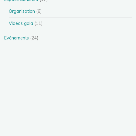
Organisation
(6)
Vidéos gala
(11)
Evénements
(24)
Festival
(4)
Spectacles
(13)
Stages
(5)
Téléthon
(1)
Photos
(11)
Présentation des disciplines
(4)
Danse Heels
(1)