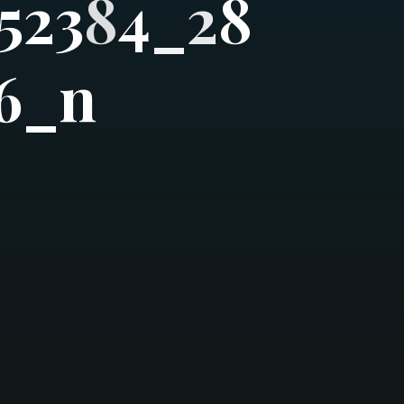
5
2
3
8
4
_
2
8
6
_
n