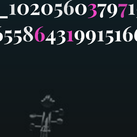
_
1
0
2
0
5
6
0
3
7
9
7
1
6
5
5
8
6
4
3
1
9
9
1
5
1
6