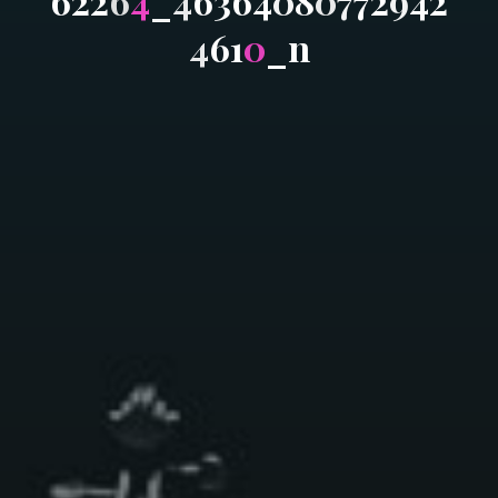
6
2
2
6
4
_
4
6
3
6
4
0
8
0
7
7
2
9
4
2
4
6
1
0
_
n