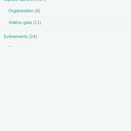
Organisation
(6)
Vidéos gala
(11)
Evénements
(24)
Festival
(4)
Spectacles
(13)
Stages
(5)
Téléthon
(1)
Photos
(11)
Présentation des disciplines
(4)
Danse Heels
(1)