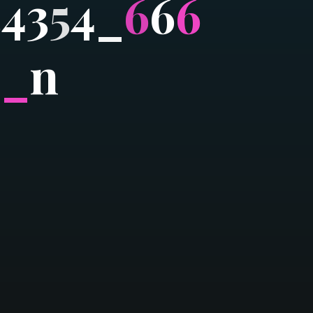
3
4
3
5
4
_
6
6
6
2
_
n