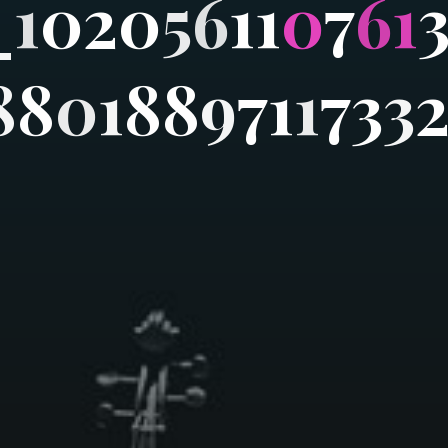
_
1
0
2
0
5
6
1
1
0
7
6
1
8
8
0
1
8
8
9
7
1
1
7
3
3