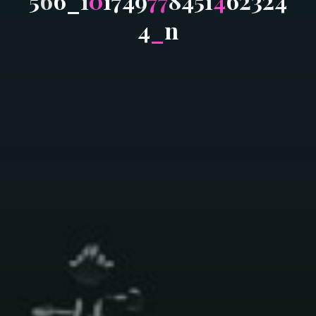
5
6
6
_
1
0
1
7
4
9
7
7
8
4
5
1
4
6
2
3
2
4
4
_
n