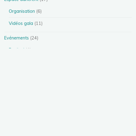
Organisation
(6)
Vidéos gala
(11)
Evénements
(24)
Festival
(4)
Spectacles
(13)
Stages
(5)
Téléthon
(1)
Photos
(11)
Présentation des disciplines
(4)
Danse Heels
(1)