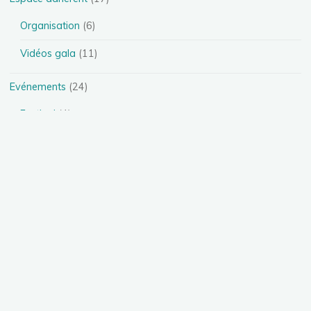
Organisation
(6)
Vidéos gala
(11)
Evénements
(24)
Festival
(4)
Spectacles
(13)
Stages
(5)
Téléthon
(1)
Photos
(11)
Présentation des disciplines
(4)
Danse Heels
(1)