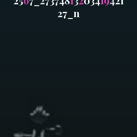
2
5
6
7
_
2
7
3
7
4
8
1
3
2
0
3
4
1
9
4
2
1
2
7
_
n