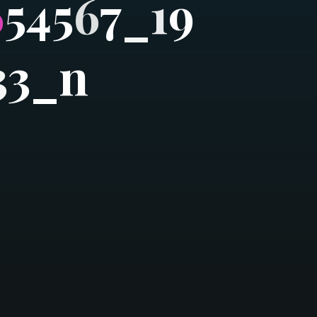
6
5
4
5
6
7
_
1
9
3
3
_
n