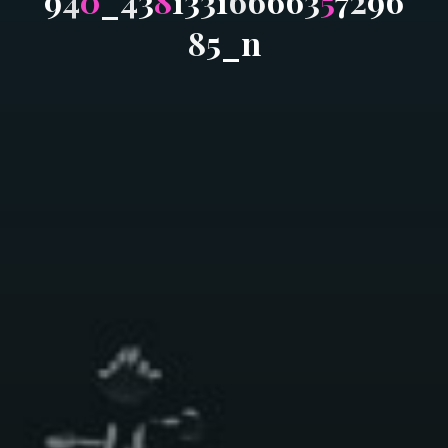
9
4
0
_
4
3
8
1
3
3
1
6
6
6
6
3
5
7
2
9
6
8
5
_
n