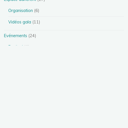
Organisation
(6)
Vidéos gala
(11)
Evénements
(24)
Festival
(4)
Spectacles
(13)
Stages
(5)
Téléthon
(1)
Photos
(11)
Présentation des disciplines
(4)
Danse Heels
(1)