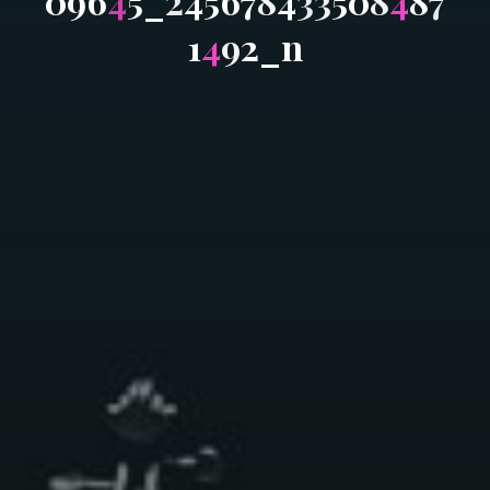
0
9
6
4
5
_
2
4
5
6
7
8
4
3
3
5
0
8
4
8
7
1
4
9
2
_
n