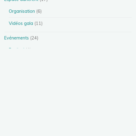
Organisation
(6)
Vidéos gala
(11)
Evénements
(24)
Festival
(4)
Spectacles
(13)
Stages
(5)
Téléthon
(1)
Photos
(11)
Présentation des disciplines
(4)
Danse Heels
(1)