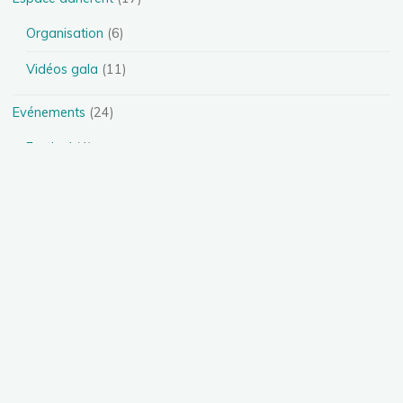
Organisation
(6)
Vidéos gala
(11)
Evénements
(24)
Festival
(4)
Spectacles
(13)
Stages
(5)
Téléthon
(1)
Photos
(11)
Présentation des disciplines
(4)
Danse Heels
(1)