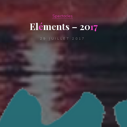
Spectacles
E
l
é
m
e
n
t
s
–
2
0
1
7
29 JUILLET 2017