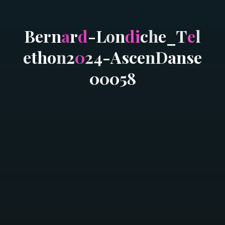
B
e
r
n
a
r
d
-
L
o
n
d
i
c
h
e
_
T
e
l
e
t
h
o
n
2
0
2
4
-
A
s
c
e
n
D
a
n
s
e
0
0
0
5
8