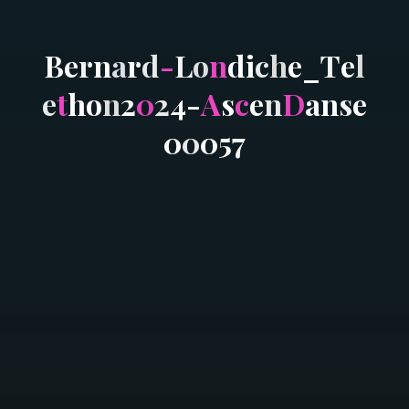
B
e
r
n
a
r
d
-
L
o
n
d
i
c
h
e
_
T
e
l
e
t
h
o
n
2
0
2
4
-
A
s
c
e
n
D
a
n
s
e
0
0
0
5
7