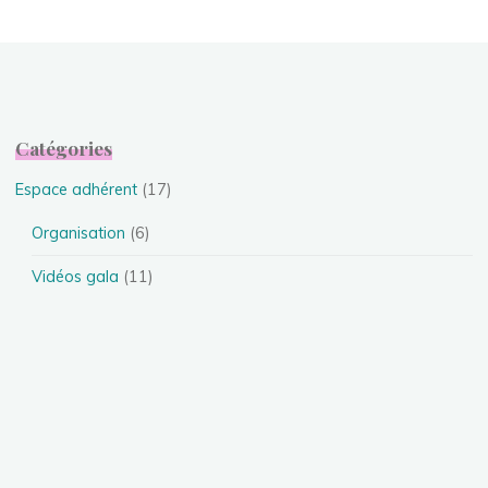
Catégories
Espace adhérent
(17)
Organisation
(6)
Vidéos gala
(11)
Evénements
(24)
Festival
(4)
Spectacles
(13)
Stages
(5)