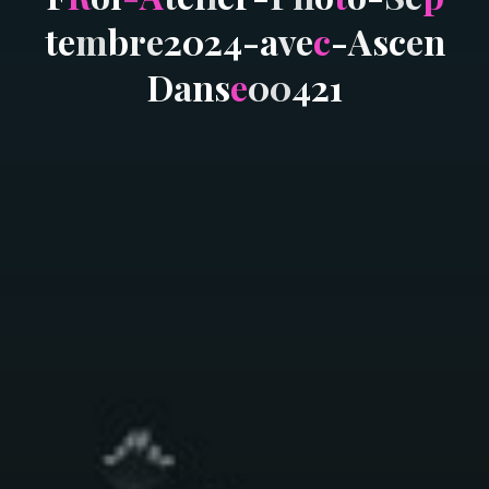
t
e
m
b
r
e
2
0
2
4
-
a
v
e
c
-
A
s
c
e
n
D
a
n
s
e
0
0
4
2
1