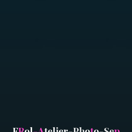
F
R
o
l
-
A
t
e
l
i
e
r
-
P
h
o
t
o
-
S
e
p