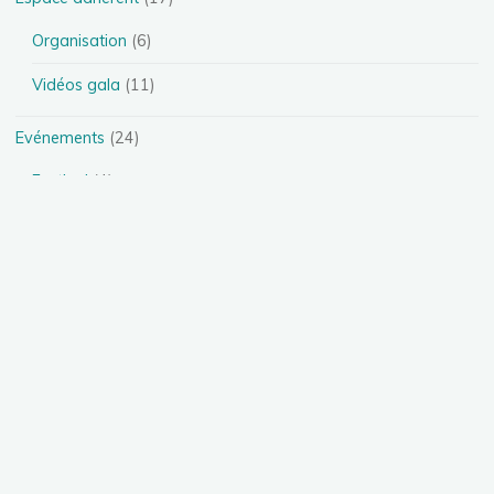
Organisation
(6)
Vidéos gala
(11)
Evénements
(24)
Festival
(4)
Spectacles
(13)
Stages
(5)
Téléthon
(1)
Photos
(11)
Présentation des disciplines
(4)
Danse Heels
(1)