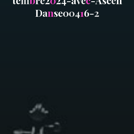
t
e
m
b
r
e
2
0
2
4
-
a
v
e
c
-
A
s
c
e
n
D
a
n
s
e
0
0
4
1
6
-
2