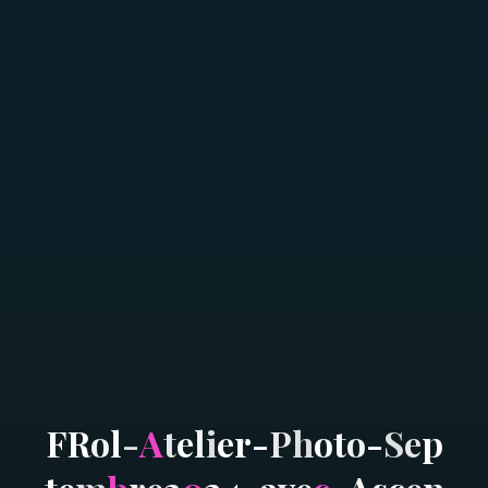
F
R
o
l
-
A
t
e
l
i
e
r
-
P
h
o
t
o
-
S
e
p