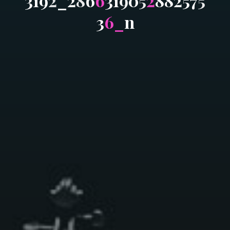
3
1
9
2
_
2
8
6
6
3
1
9
0
5
2
8
8
2
5
7
5
3
6
_
n