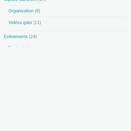
Organisation
(6)
Vidéos gala
(11)
Evénements
(24)
Festival
(4)
Spectacles
(13)
Stages
(5)
Téléthon
(1)
Photos
(11)
Présentation des disciplines
(4)
Danse Heels
(1)