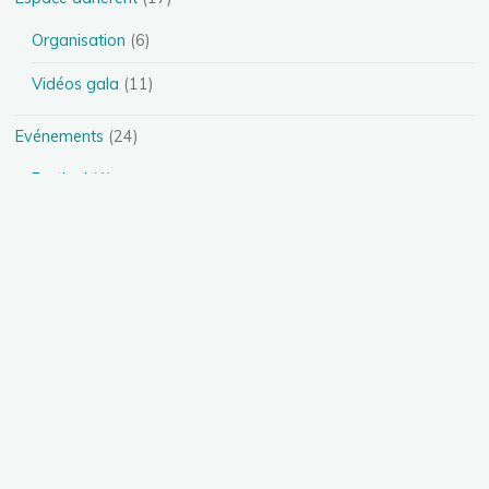
Organisation
(6)
Vidéos gala
(11)
Evénements
(24)
Festival
(4)
Spectacles
(13)
Stages
(5)
Téléthon
(1)
Photos
(11)
Présentation des disciplines
(4)
Danse Heels
(1)