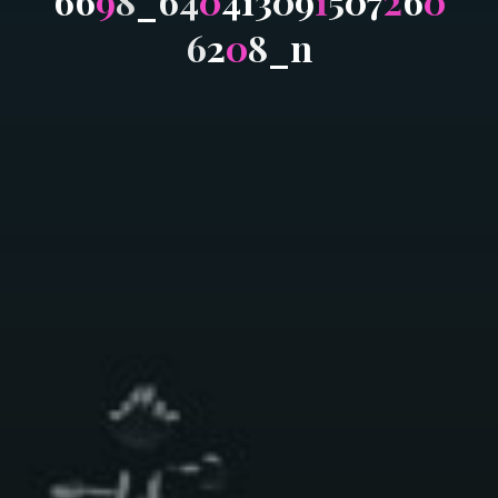
6
6
9
8
_
6
4
0
4
1
3
0
9
1
5
0
7
2
6
0
6
2
0
8
_
n