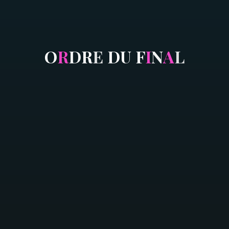
O
R
D
R
E
D
U
F
I
N
A
L