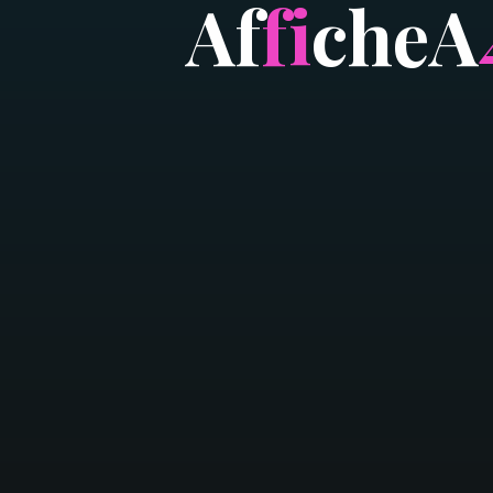
A
f
f
i
c
h
e
A