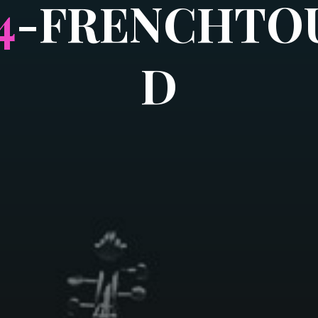
4
-
F
R
E
N
C
H
T
O
D