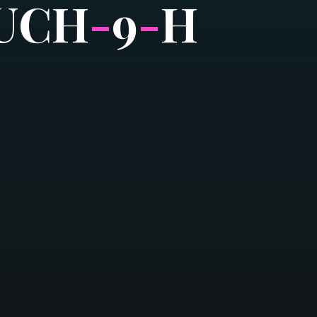
U
C
H
-
9
-
H