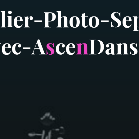
e
l
i
e
r
-
P
h
o
t
o
-
S
e
v
e
c
-
A
s
c
e
n
D
a
n
s