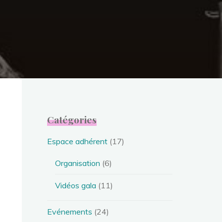
Catégories
Espace adhérent
(17)
Organisation
(6)
Vidéos gala
(11)
Evénements
(24)