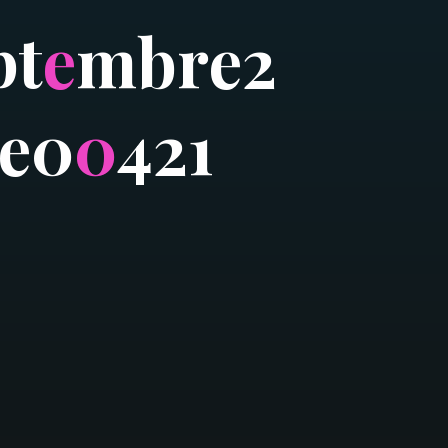
p
t
e
m
b
r
e
2
e
0
0
4
2
1