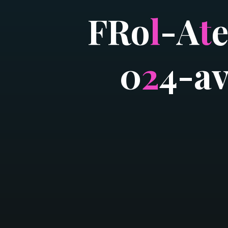
F
R
o
l
-
A
t
0
2
4
-
a