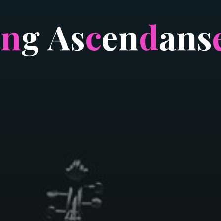
i
n
g
A
s
c
e
n
d
a
n
s