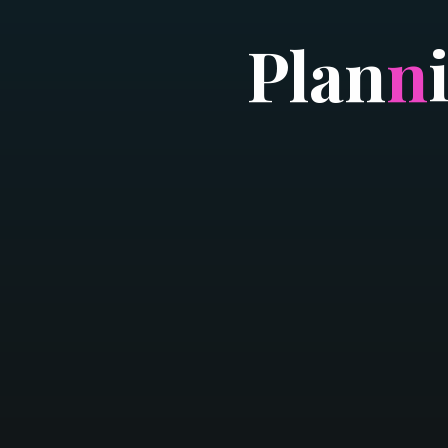
P
l
a
n
n