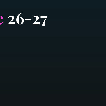
e
2
6
-
2
7