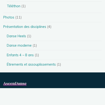
Téléthon
(1)
Photos
(11)
Présentation des disciplines
(4)
Danse Heels
(1)
Danse moderne
(1)
Enfants 4 – 8 ans
(1)
Étirements et assouplissements
(1)
AscenDanse
L’émotion en mouvement
Ecole de danse moderne à Brindas (69) propose des cours de
danse tous les jours dans deux studios différents et pour tous