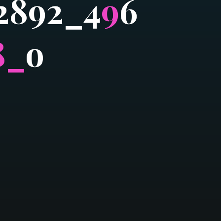
2
8
9
2
_
4
9
6
8
_
o