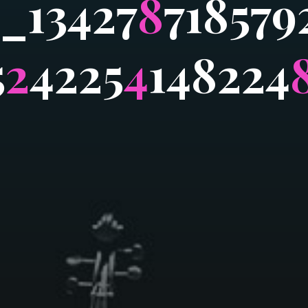
_
1
3
4
2
7
8
7
1
8
5
7
9
5
2
4
2
2
5
4
1
4
8
2
2
4