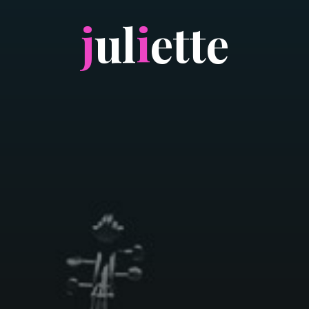
j
u
l
i
e
t
t
e