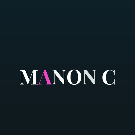
M
A
N
O
N
C